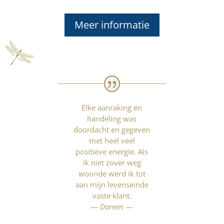
Meer informatie
Elke aanraking en
handeling was
doordacht en gegeven
met heel veel
positieve energie. Als
ik niet zover weg
woonde werd ik tot
aan mijn levenseinde
vaste klant.
—
Doreen
—