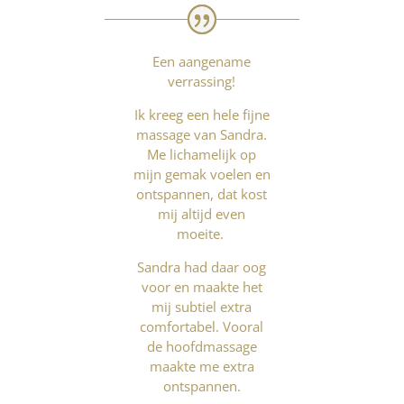
Een aangename
verrassing!
Ik kreeg een hele fijne
massage van Sandra.
Me lichamelijk op
mijn gemak voelen en
ontspannen, dat kost
mij altijd even
moeite.
Sandra had daar oog
voor en maakte het
mij subtiel extra
comfortabel. Vooral
de hoofdmassage
maakte me extra
ontspannen.