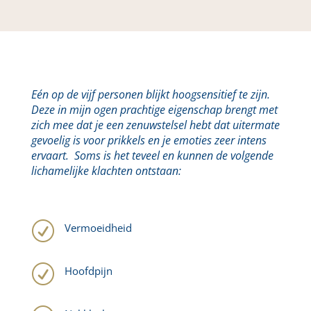
Eén op de vijf personen blijkt hoogsensitief te zijn.
Deze in mijn ogen prachtige eigenschap brengt met
zich mee dat je een zenuwstelsel hebt dat uitermate
gevoelig is voor prikkels en je emoties zeer intens
ervaart.
Soms
is het teveel en kunnen de volgende
lichamelijke klachten ontstaan:
R
Vermoeidheid
R
Hoofdpijn