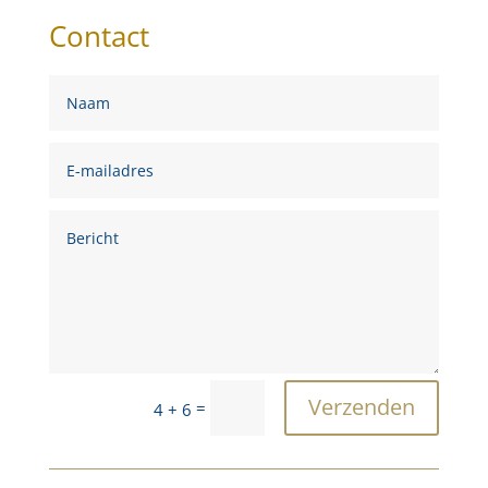
Contact
Verzenden
=
4 + 6