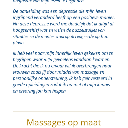
hoofdstuk van mijn leven te beginnen.
De aanleiding was een depressie die mijn leven
ingrijpend veranderd heeft op een positieve manier.
Na deze depressie werd me duidelijk dat ik altijd al
hoogsensitief
was en vielen de puzzelstukjes van
situaties en de manier waarop ik reageerde op hun
plaats.
Ik heb veel naar mijn innerlijk leven gekeken om te
begrijpen waar
gevoelens vandaan kwamen.
mijn
De kracht die ik nu ervaar wil ik overbrengen naar
vrouwen zoals jij door middel van massage en
persoonlijke ondersteuning. Ik heb geïnvesteerd in
goede opleidingen zodat ik nu met al mijn kennis
en ervaring jou kan helpen.
Massages op maat