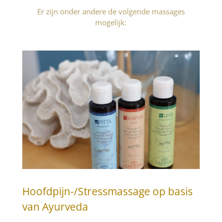
Er zijn onder andere de volgende massages
mogelijk:
Hoofdpijn-/Stressmassage op basis
van Ayurveda